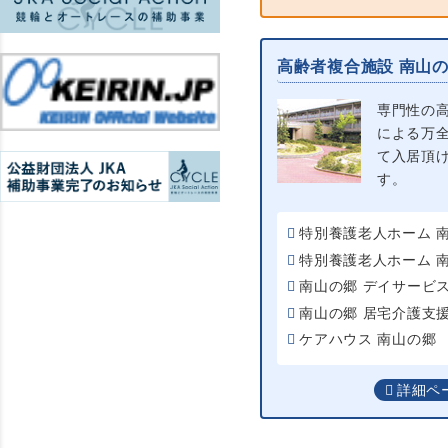
高齢者複合施設 南山
専門性の
による万
て入居頂
す。
特別養護老人ホーム 
特別養護老人ホーム 
南山の郷 デイサービ
南山の郷 居宅介護支
ケアハウス 南山の郷
詳細ペ