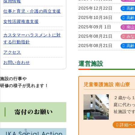
採用情報
2025年12月22日
高齢
仕事と育児・介護の両立支援
2025年10月16日
高齢
女性活躍推進支援
2025年09月 1日
南山
カスタマーハラスメントに対
2025年08月21日
みな
する行動指針
2025年08月21日
高齢
アクセス
お問い合わせ
運営施設
施設の行事や
児童養護施設 南山寮
研修の様子が見れます！
２歳から
庭に代わ
祉施設で
詳細ペ