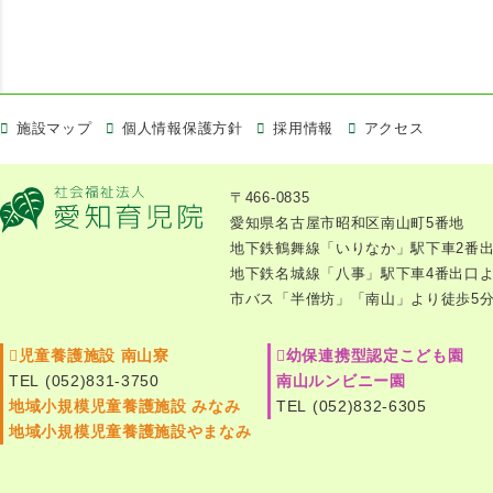
施設マップ
個人情報保護方針
採用情報
アクセス
〒466-0835
愛知県名古屋市昭和区南山町5番地
地下鉄鶴舞線「いりなか」駅下車2番出
地下鉄名城線「八事」駅下車4番出口よ
市バス「半僧坊」「南山」より徒歩5
児童養護施設 南山寮
幼保連携型認定こども園
TEL (052)831-3750
南山ルンビニー園
地域小規模児童養護施設 みなみ
TEL (052)832-6305
地域小規模児童養護施設やまなみ